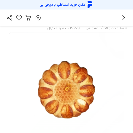
امکان خرید اقساطی با
دیجی پی
/
همه محصولات
تشویقی… بلوک کلسیم و مینرال