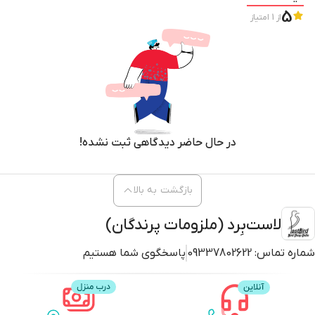
5
از
1
امتیاز
توجه…: توجه…: و
در ترکیبات این محصول فقد از محصولات ارگانیک و طبیعی استفاده شده است.
طعم:
در حال حاضر دیدگاهی ثبت نشده!
برای طعم آن از عصاره ای که با جوشاندن پوست شسته شده و ضدعفونی شده
مرکبات و میوه‌های طبیعی بدست می‌آید و یا از اسانس های خوراکی استفاده شده
بازگشت به بالا
است
لاست‌بِرد (ملزومات پرندگان)
رنگ:
شماره تماس:
09337802622
پاسخگوی شما هستیم
همچنین برای رنگ این محصول از رنگهای خوراکی که دارای مجوز بهداشت و سیب
سلامت هستند و قالبا از آنها در شیرینی پزی ها استفاده میشود استفاده شده
است.