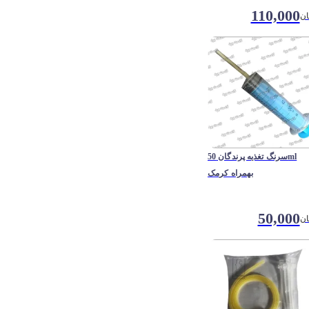
110,000
ان
سرنگ تغذیه پرندگان 50ml
بهمراه کرمک
50,000
ان