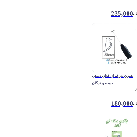
235,000
ان
همزن حرفه ای غذای دستی
جوجه پرندگان
3
180,000
ان