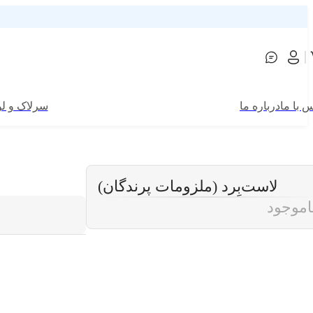
 با ما
درباره ما
سرلاک و لو
لاست‌بِرد (ملزومات پرندگان)
اموجود