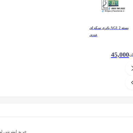
باتری سکه ای AG1 بسته 2
عددی
45,000
ان
خرید اینترنتی لوازم سرلاک دهی پرند