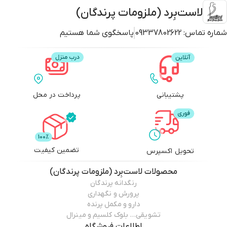
لاست‌بِرد (ملزومات پرندگان)
شماره تماس:
09337802622
پاسخگوی شما هستیم
پشتیبانی
پرداخت در محل
تضمین کیفیت
تحویل اکسپرس
محصولات
لاست‌بِرد (ملزومات پرندگان)
رنگدانه پرندگان
پرورش و نگهداری
دارو و مکمل پرنده
تشویقی… بلوک کلسیم و مینرال
اطلاعات فروشگاه