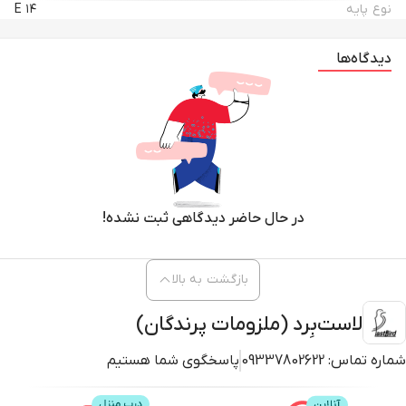
نوع پایه
E ۱۴
درنتیجه گرمای بسیار پاک و مطلوب ایجاد می کند.
دیدگاه‌ها
توان این لامپ 40 وات واقعی بوده و در ساخت آن از جیوه ی بسیار با کیفیت
استفاده شده است.
بنابراین میتوانید از سلامت نور و گرمای تولید شده به وسیله آن مطمئن باشید.
بهترین فاصله ی بازدهی
لامپ
از سطح حضور حیوانات 25 تا 30 سانتی متر می
باشد.
در حال حاضر دیدگاهی ثبت نشده!
بازگشت به بالا
کیفیت و تنوع رنگ و نوع حباب آن در نوع خود بینظیر است.
لاست‌بِرد (ملزومات پرندگان)
طول عمر این
لامپ
به طور متوسط در شرایط آزمایشگاه 1500 ساعت است.
شماره تماس:
09337802622
پاسخگوی شما هستیم