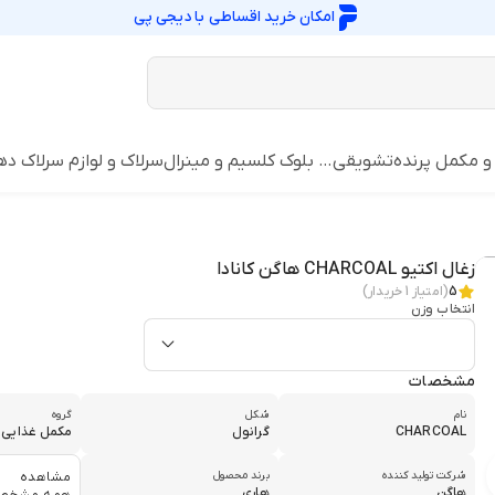
امکان خرید اقساطی با
دیجی پی
 و مکمل پرنده
تشویقی… بلوک کلسیم و مینرال
سرلاک و لوازم سرلاک ده
زغال اکتیو CHARCOAL هاگن کانادا
5
(امتیاز
1
خریدار)
انتخاب وزن
مشخصات
نام
شکل
گروه
CHARCOAL
گرانول
مکمل غذایی
شرکت تولید کننده
برند محصول
مشاهده
هاگن
هاری