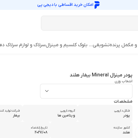
امکان خرید اقساطی با
دیجی پی
 و مکمل پرنده
تشویقی… بلوک کلسیم و مینرال
سرلاک و لوازم سرلاک ده
پودر مینرال Mineral بیفار هلند
انتخاب وزن
مشخصات
شکل دارویی
گروه دارویی
شرکت تولید کنن
پودر
ویتامین ها
بیفار
کشور سازنده
تاریخ إنقضاء
هلند
2027/0۸