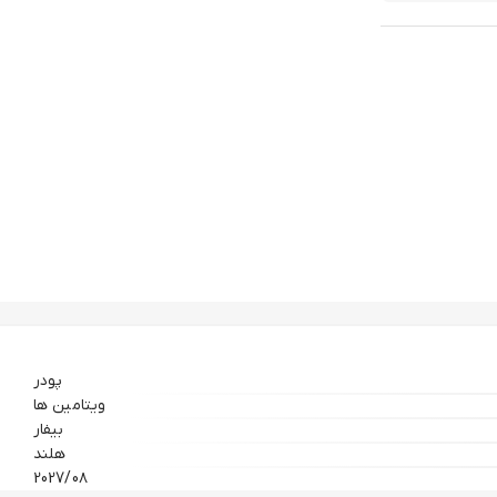
پودر
ویتامین ها
بیفار
هلند
2027/0۸