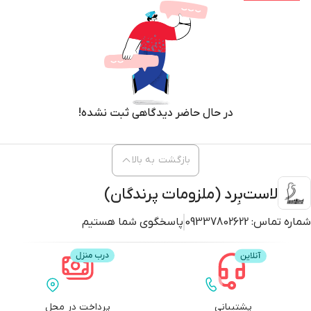
*دارای گواهینامه های بین المللی iso 9001 و iso 9002
*دارای نشان استاندارد ce اروپا و مجوز ورود و فروش محصولات در بازار اروپا
*دارای گواهی محصولات باکیفیت از سازمان غذا و دارو GMP
*دارای گواهینامه iso 14001 رضایتمندی مشتری
در حال حاضر دیدگاهی ثبت نشده!
*تحت لیسانس QAI انگلستان
*عضو اتاق بازرگانی
بازگشت به بالا
لاست‌بِرد (ملزومات پرندگان)
شماره تماس:
09337802622
پاسخگوی شما هستیم
پشتیبانی
پرداخت در محل