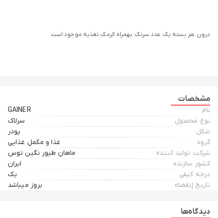
درون هر بسته یک عدد سرنگ بهمراه کرمک تغذیه موجود است
مشخصات
نام
GAINER
نوع محصول
سرلاک
مجوزهای شرکت ماهان طیور:
شکل
پودر
گروه
غذا و مکمل غذایی
شرکت تولید کننده
ماهان طیور نگین توس
*دارای شماره ثبت73232
کشور سازنده
ایران
درجه کیفی
یک
*دارای شناسه ملی
تاریخ إنقضاء
بروز میباشد
*دارای جواز تاسیس و بهره‌برداری از اداره جهاد کشاورزی970036506
*دارای جواز تاسیس و بهره‌برداری از اداره صنعت و معدن1533412311
دیدگاه‌ها