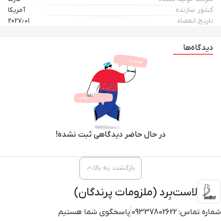
کشور سازنده
آمریکا
تاریخ انقضاء
202۷٫۰۱
دیدگاه‌ها
در حال حاضر دیدگاهی ثبت نشده!
بازگشت به بالا
لاست‌بِرد (ملزومات پرندگان)
شماره تماس:
09337802622
پاسخگوی شما هستیم