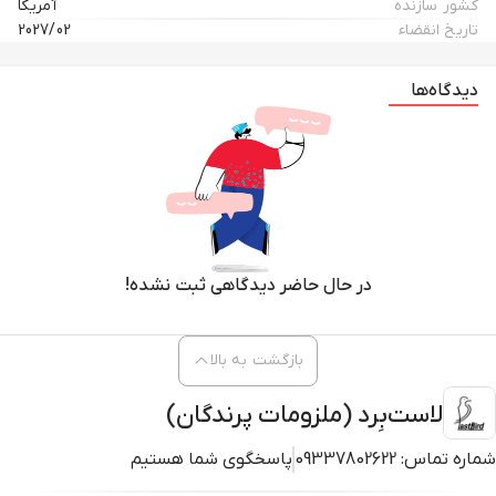
کشور سازنده
آمریکا
تاریخ انقضاء
2027/02
کمبود
کلسیم
در پرندگان می‌تواند باعث
دیدگاه‌ها
👇👇👇
🔹تشنج پرنده🤕
🔹تراکم استخوان ضعیف😔
🔹کمبود تخم‌ها😰
🔹کندن پر 😱
در حال حاضر دیدگاهی ثبت نشده!
🔹باز شدن پاها😫
🔹عصبی شدن😡
بازگشت به بالا
🔹کنترل ضعیف عضلات 😰
لاست‌بِرد (ملزومات پرندگان)
شماره تماس:
09337802622
پاسخگوی شما هستیم