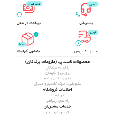
🧪 ترکیبات:
ویتامین سی
پشتیبانی
پرداخت در محل
گلوکونات
کلسیم
مواد کمکی
تضمین کیفیت
تحویل اکسپرس
محصولات
لاست‌بِرد (ملزومات پرندگان)
رنگدانه پرندگان
پرورش و نگهداری
موارد مصرف:
دارو و مکمل پرنده
تشویقی… بلوک کلسیم و مینرال
کلسیم
و ویتامین C اضافی برای پرندگان
اطلاعات فروشگاه
درباره ما
افزایش مقاومت بدن
راه های ارتباطی
جلوگیری از استرس در برابر تغییرات مانند:
خدمات مشتریان
قوانین مرجوعی
جا بجایی، خوراک و … .