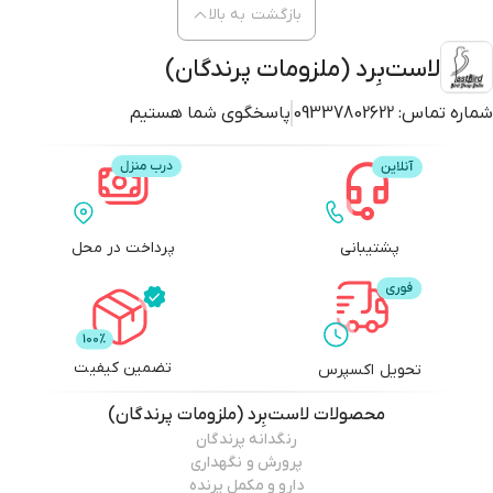
بازگشت به بالا
لاست‌بِرد (ملزومات پرندگان)
شماره تماس:
09337802622
پاسخگوی شما هستیم
جزئیات محصول
رنگدانه ایزییم برای تشدید
رنگ
نارنجی انواع پرندگان رنگارنگ سازگار شده است.
پشتیبانی
پرداخت در محل
درنتیجه ایزییم
PEPPER BIRD
حاوی
رنگدانه‌های
نارنجی و ویتامین‌ها است.
تضمین کیفیت
تحویل اکسپرس
محصولات
لاست‌بِرد (ملزومات پرندگان)
رنگدانه پرندگان
پرورش و نگهداری
دارو و مکمل پرنده