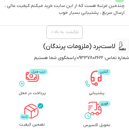
چندمین مرتبه هست که از این سایت خرید میکنم کیفیت عالی ،
ارسال سریع ، پشتیبانی بسیار خوب
ویژگی‌های کلی محصول:
بازگشت به بالا
لاست‌بِرد (ملزومات پرندگان)
بدنه سبک با قاب پلاستیکی مقاوم
شماره تماس:
09337802622
پاسخگوی شما هستیم
خوانایی مناسب اعداد
عدم نیاز به منبع تغذیه
نصب آسان روی دیوار یا قرارگیری روی سطح
پشتیبانی
پرداخت در محل
مناسب فضاهای کوچک و متوسط
این محصول بیشتر برای مصارف روزمره طراحی شده اما دقت آن برای بسیاری از
کاربردهای تخصصی سبک نیز کافی است.
تضمین کیفیت
تحویل اکسپرس