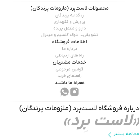
محصولات
لاست‌بِرد (ملزومات پرندگان)
رنگدانه پرندگان
پرورش و نگهداری
مشخصات فنی و طراحی دماسنج و رطوبت سنج
دارو و مکمل پرنده
تشویقی… بلوک کلسیم و مینرال
در طراحی دماسنج و رطوبت سنج سادگی و کاربردی بودن در اولویت قرار گرفته
اطلاعات فروشگاه
است. قاب پلاستیکی استفاده‌شده باعث کاهش وزن و افزایش ایمنی در برابر
درباره ما
ضربه‌های سبک می‌شود.
راه های ارتباطی
خدمات مشتریان
قوانین مرجوعی
راهنمای خرید
همراه ما باشید
مشخصات فنی رایج:
درباره فروشگاه
لاست‌بِرد (ملزومات پرندگان)
«لاست بِرد»
بازه اندازه‌گیری دما: حدود 0 تا 50 درجه سانتی‌گراد
بازه اندازه‌گیری رطوبت: 20٪ تا 90٪
مطالعه بیشتر
دقت مناسب برای استفاده خانگی