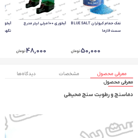
نمک حمام کبوتران BLUE SALT
آبخوری 100 میلی لیتر مدرج
سست فارما
نگهدارن
48,000
50,000
تومان
تومان
معرفی محصول
مشخصات
دیدگاه ها
معرفی محصول
دماسنج و رطوبت سنج محیطی