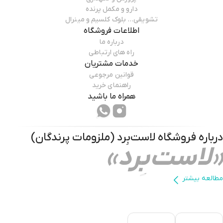
دارو و مکمل پرنده
تشویقی… بلوک کلسیم و مینرال
اطلاعات فروشگاه
درباره ما
راه های ارتباطی
خدمات مشتریان
💊 روش مصرف :
قوانین مرجوعی
راهنمای خرید
مقدار 100 الی 150 گرم بذر شلغم
ورسلاگا
در یک کیلو غذا مخلوط دانه ها و غلات .
همراه ما باشید
درباره فروشگاه
لاست‌بِرد (ملزومات پرندگان)
«لاست‌بِرد»
باتشکر
the
LastBird
مطالعه بیشتر