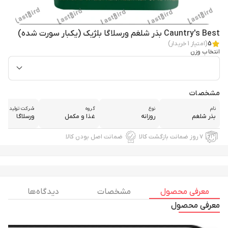
Cauntry's Best بذر شلغم ورسلاگا بلژیک (یکبار سورت شده)
5
(امتیاز
1
خریدار)
انتخاب وزن
مشخصات
نام
نوع
گروه
شرکت تولید کنند
بذر شلغم
روزانه
غذا و مکمل
ورسلاگا
۷ روز ضمانت بازگشت کالا
ضمانت اصل بودن کالا
معرفی محصول
مشخصات
دیدگاه ها
معرفی محصول