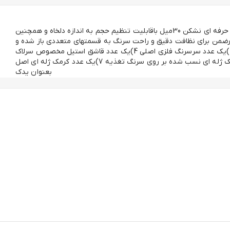
این پکیج شامل: 1)یک عدد سرنگ حرفه ای نشکن 30میل باقابلیت تنظیم حجم به اندازه دلخاه و همچنین
رضمن برای نظافت دقیق و راحت سرنگ به قسمتهای متعددی باز شده و
بسته میشود 2)واشر یدکی سرنگ 3)یک عدد سرسرنگ فلزی اصلی 4)یک عدد قاشق استیل مخصوص سرلاک
دهی 5)یک عدد سرنگ تغذیه 6)کرمک ژله ای نسب شده بر روی سرنگ تغذیه 7)یک عدد کرمک ژله ای اصل
بعنوان یدک