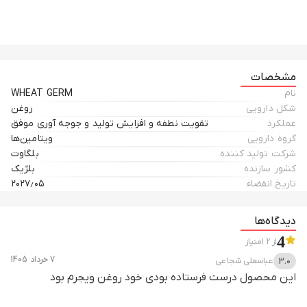
WHEAT GERM Oil
مشخصات
روغن ویت جرم مکمل تقویت نطفه پرندگان
نام
WHEAT GERM
شکل دارویی
روغن
تولید شده در شرکت
بلگاوت
عملکرد
تقویت نطفه و افزایش تولید و جوجه آوری موفق
گروه دارویی
ویتامین‌ها
ساخت کشور بلژیک
شرکت تولید کننده
بلگاوت
کشور سازنده
بلژیک
تاریخ انقضاء
۲۰۲۷٫۰۵
دیدگاه‌ها
4
از
2
امتیاز
7 خرداد 1405
عباسعلی
شجاعی
3.0
این محصول درست فرستاده بودی خود روغن ویجرم بود