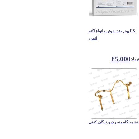
پودر ضد شپش و انواع آکنه HS
آلمان
85,000
تومان
نشیمنگاه متحرک پرندگان کنفی