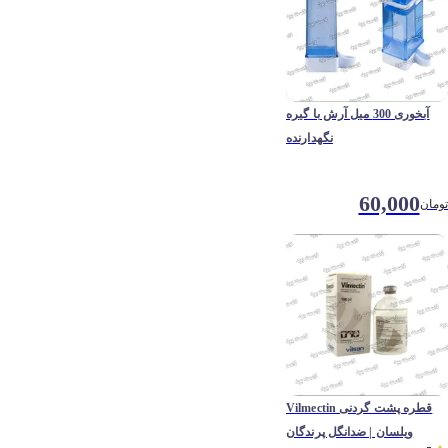
آبخوری 300 میل آرش با گیره
نگهدارنده
60,000
تومان
Vilmectin قطره پشت گردنی
ویلسان | ضدانگل پرندگان