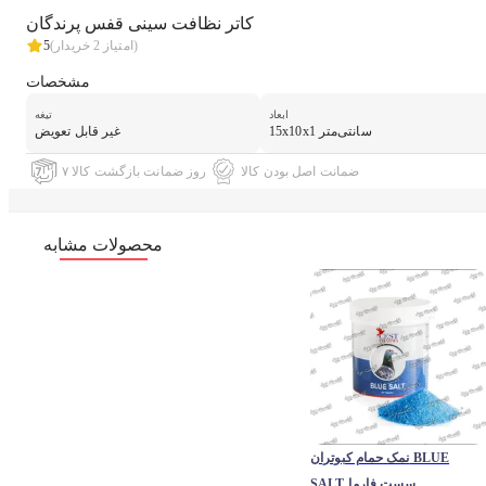
کاتر نظافت سینی قفس پرندگان
خریدار)
(امتیاز
2
5
مشخصات
ابعاد
تیغه
15x10x1 سانتی‌متر
غیر قابل تعویض
ضمانت اصل بودن کالا
۷ روز ضمانت بازگشت کالا
محصولات مشابه
نمک حمام کبوتران BLUE
SALT سست فارما