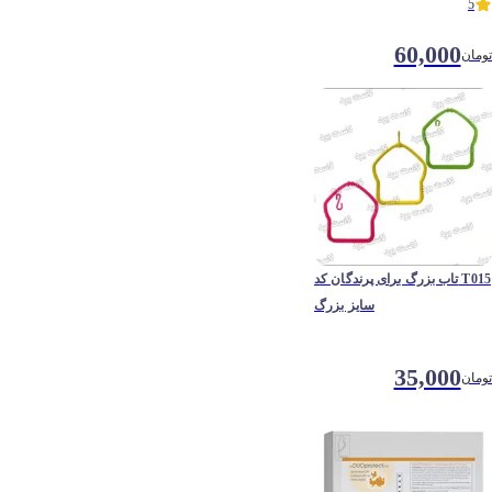
5
60,000
تومان
تاب بزرگ برای پرندگان کد T015
سایز بزرگ
35,000
تومان