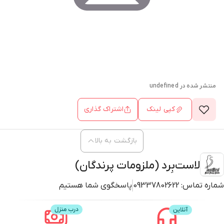
منتشر شده در
undefined
کپی لینک
اشتراک گذاری
بازگشت به بالا
لاست‌بِرد (ملزومات پرندگان)
شماره تماس:
09337802622
پاسخگوی شما هستیم