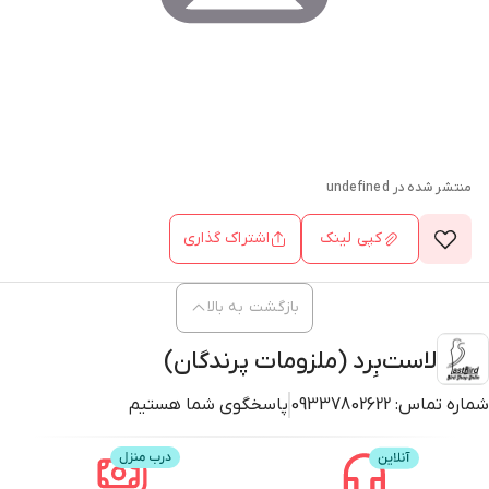
منتشر شده در
undefined
کپی لینک
اشتراک گذاری
بازگشت به بالا
لاست‌بِرد (ملزومات پرندگان)
شماره تماس:
09337802622
پاسخگوی شما هستیم